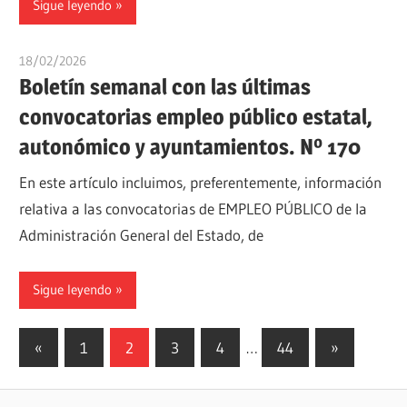
Sigue leyendo
18/02/2026
oposicionesyempleo
Boletín semanal con las últimas
convocatorias empleo público estatal,
autonómico y ayuntamientos. Nº 170
En este artículo incluimos, preferentemente, información
relativa a las convocatorias de EMPLEO PÚBLICO de la
Administración General del Estado, de
Sigue leyendo
Paginación
Entradas
Siguientes
«
1
2
3
4
…
44
»
anteriores
entradas
de