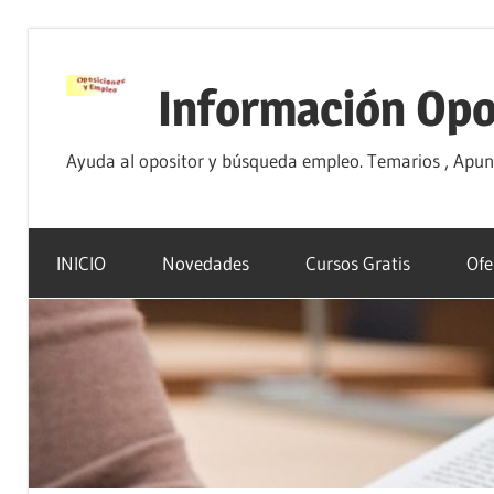
Saltar
al
Información Opo
contenido
Ayuda al opositor y búsqueda empleo. Temarios , Apunte
INICIO
Novedades
Cursos Gratis
Ofe