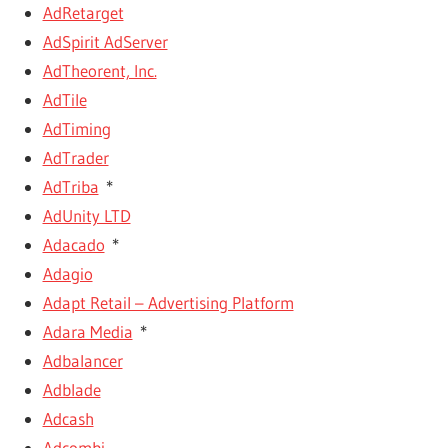
AdRetarget
AdSpirit AdServer
AdTheorent, Inc.
AdTile
AdTiming
AdTrader
AdTriba
*
AdUnity LTD
Adacado
*
Adagio
Adapt Retail – Advertising Platform
Adara Media
*
Adbalancer
Adblade
Adcash
Adcombi