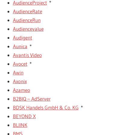
AudienceProject
*
AudienceRate
AudienceRun
Audiencevalue
Audigent
Aunica
*
Avantis Video
Avocet
*
Awin
Axonix
Azameo
B2BIQ – AdServer
BDSK Handels GmbH & Co. KG
*
BEYOND X
BLIINK
BMS