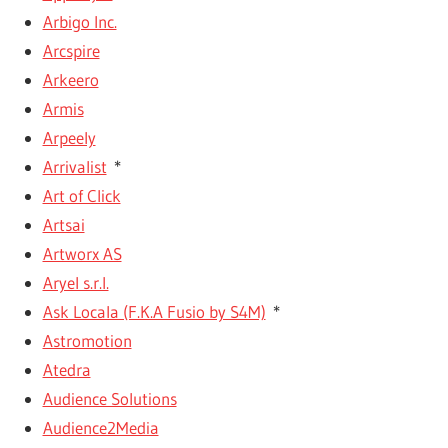
Arbigo Inc.
Arcspire
Arkeero
Armis
Arpeely
Arrivalist
*
Art of Click
Artsai
Artworx AS
Aryel s.r.l.
Ask Locala (F.K.A Fusio by S4M)
*
Astromotion
Atedra
Audience Solutions
Audience2Media