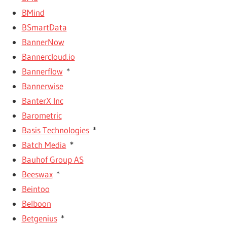
BMind
BSmartData
BannerNow
Bannercloud.io
Bannerflow
*
Bannerwise
BanterX Inc
Barometric
Basis Technologies
*
Batch Media
*
Bauhof Group AS
Beeswax
*
Beintoo
Belboon
Betgenius
*