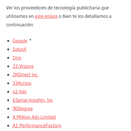
Ver los proveedores de tecnología publicitaria que
utilizamos en
este enlace
o bien te los detallamos a
continuación:
Google
*
1plusX
1trn
22-Visions
2KDirect Inc.
33Across
42 Ads
6Sense Insights, Inc
90Degree
A Million Ads Limited
A1 PerformanceFactory