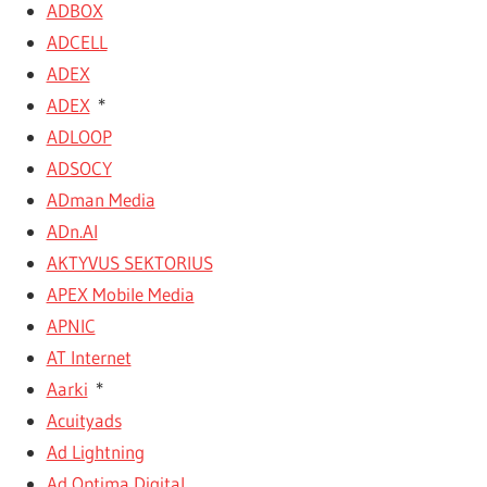
ADBOX
ADCELL
ADEX
ADEX
*
ADLOOP
ADSOCY
ADman Media
ADn.AI
AKTYVUS SEKTORIUS
APEX Mobile Media
APNIC
AT Internet
Aarki
*
Acuityads
Ad Lightning
Ad Optima Digital