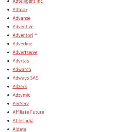
Adtelligent Inc.
Adtoox
Advanse
Adventive
Adventori
*
Adverline
Advertserve
Advrtas
Adwatch
Adways SAS
Adzerk
Adzymic
AerServ
Affiliate Future
Affle India
Aidata