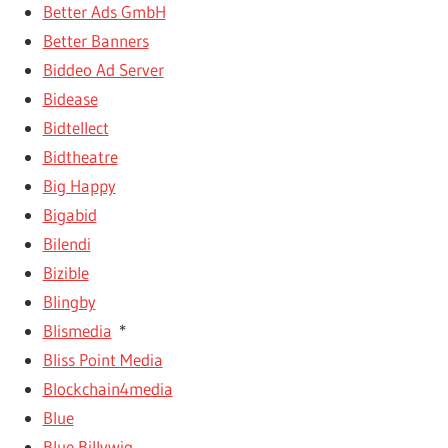
Better Ads GmbH
Better Banners
Biddeo Ad Server
Bidease
Bidtellect
Bidtheatre
Big Happy
Bigabid
Bilendi
Bizible
Blingby
Blismedia
*
Bliss Point Media
Blockchain4media
Blue
Blue Billywig