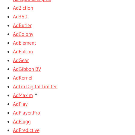
Ad2iction
Ad360
AdButler
AdColony
AdElement
AdFalcon
AdGear
AdGibbon BV
AdKernel
AdLib Digital Limited
AdMaxim
*
AdPlay
AdPlayer.Pro
AdPlugg
AdPredictive