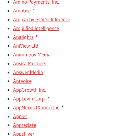
Amino Payments, Inc.
Amobee
*
Amp.ai by Scaled Inference
Amplified Intelligence
Analights
*
AniView Ltd
Animmoov Media
Ansira Partners
Answer Media
AntVoice
AppGrowth Inc.
AppLovin Corp.
*
AppNexus (Xandr) Inc
*
Appier
Appreciate
AppsFlyer