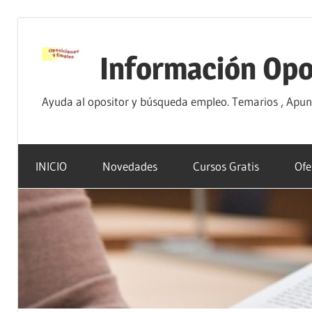
Saltar
al
Información Opo
contenido
Ayuda al opositor y búsqueda empleo. Temarios , Apunte
INICIO
Novedades
Cursos Gratis
Ofe