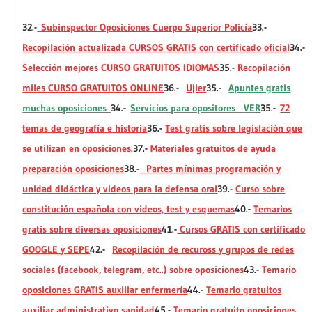
32.-
Subinspector Oposiciones Cuerpo Superior Policía
33.-
Recopilación actualizada CURSOS GRATIS con certificado oficial
34.-
Selección mejores CURSO GRATUITOS IDIOMAS
35.-
Recopilación
miles CURSO GRATUITOS ONLINE
36.-
Ujier
35.-
Apuntes gratis
muchas oposiciones
34.-
Servicios para opositores
VER
35.-
72
temas de geografía e historia
36.-
Test gratis sobre legislación que
se utilizan en oposiciones.
37.-
Materiales gratuitos de ayuda
preparación oposiciones
38.-
Partes mínimas programación y
unidad didáctica y videos para la defensa oral
39.-
Curso sobre
constitución española con videos, test y esquemas
40.-
Temarios
gratis sobre diversas oposiciones
41.-
Cursos GRATIS con certificado
GOOGLE y SEPE
42.-
Recopilación de recuross y grupos de redes
sociales (facebook, telegram, etc..) sobre oposiciones
43.-
Temario
oposiciones GRATIS auxiliar enfermería
44.-
Temario gratuitos
auxiliar administrativo sanidad
45.-
Temario gratuito oposiciones