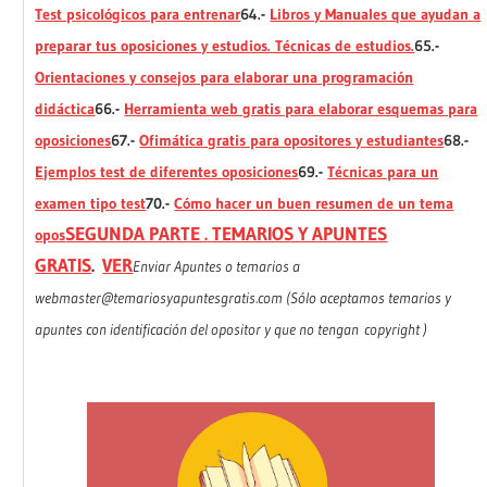
Test psicológicos para entrenar
64.-
Libros y Manuales que ayudan a
preparar tus oposiciones y estudios. Técnicas de estudios.
65.-
Orientaciones y consejos para elaborar una programación
didáctica
66.-
Herramienta web gratis para elaborar esquemas para
oposiciones
67.-
Ofimática gratis para opositores y estudiantes
68.-
Ejemplos test de diferentes oposiciones
69.-
Técnicas para un
examen tipo test
70.-
Cómo hacer un buen resumen de un tema
SEGUNDA PARTE . TEMARIOS Y APUNTES
opos
GRATIS
.
VER
Enviar Apuntes o temarios a
webmaster@temariosyapuntesgratis.com (Sólo aceptamos temarios y
apuntes con identificación del opositor y que no tengan copyright )