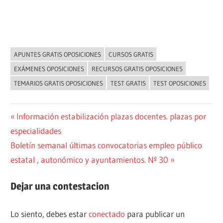
APUNTES GRATIS OPOSICIONES
CURSOS GRATIS
NOVEDADES
EXÁMENES OPOSICIONES
RECURSOS GRATIS OPOSICIONES
TEMARIOS GRATIS OPOSICIONES
TEST GRATIS
TEST OPOSICIONES
Navegación
Entrada
Información estabilización plazas docentes. plazas por
anterior:
especialidades
de
Siguiente
Boletín semanal últimas convocatorias empleo público
entradas
entrada:
estatal , autonómico y ayuntamientos. Nº 30
Dejar una contestacion
Lo siento, debes estar
conectado
para publicar un