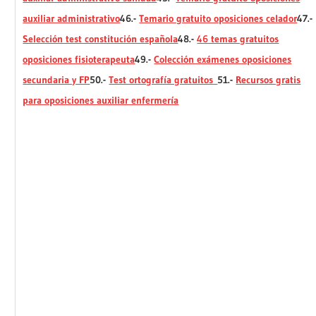
auxiliar administrativo
46.-
Temario gratuito oposiciones celador
47.-
Selección test constitución española
48.-
46 temas gratuitos
oposiciones fisioterapeuta
49.-
Colección exámenes oposiciones
secundaria y FP
50.-
Test ortografía gratuitos
51.-
Recursos gratis
para oposiciones auxiliar enfermería