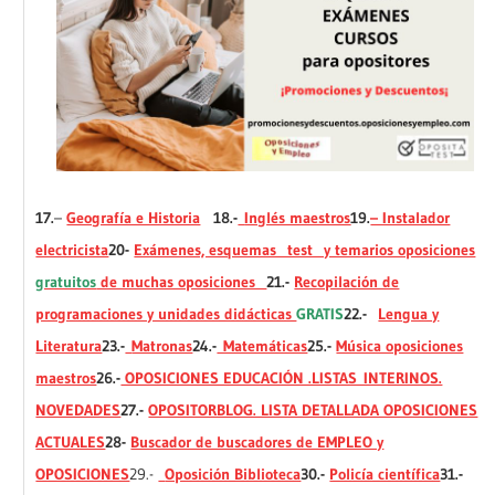
17.
–
Geografía e Historia
18.-
Inglés maestros
19.
– Instalador
electricista
20-
Exámenes, esquemas test y temarios oposiciones
gratuitos
de muchas oposiciones
21.-
Recopilación de
programaciones y unidades didácticas
GRATIS
22.-
Lengua y
Literatura
23.-
Matronas
24.-
Matemáticas
25.-
Música oposiciones
maestros
26.-
OPOSICIONES EDUCACIÓN .LISTAS INTERINOS.
NOVEDADES
27.-
OPOSITORBLOG. LISTA DETALLADA OPOSICIONES
ACTUALES
28-
Buscador de buscadores de EMPLEO y
OPOSICIONES
29.-
Oposición Biblioteca
30.-
Policía científica
31.-