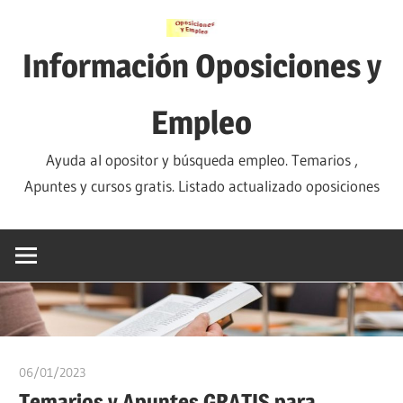
Saltar
al
Información Oposiciones y
contenido
Empleo
Ayuda al opositor y búsqueda empleo. Temarios ,
Apuntes y cursos gratis. Listado actualizado oposiciones
06/01/2023
oposicionesyempleo
Temarios y Apuntes GRATIS para