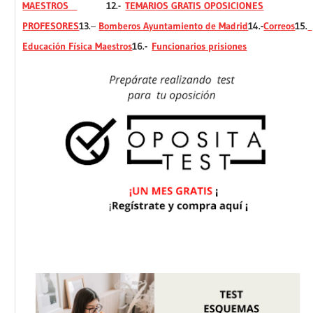
MAESTROS
12.-
TEMARIOS GRATIS OPOSICIONES
PROFESORES
13.
–
Bomberos Ayuntamiento de Madrid
14.-
Correos
15.
Educación Física Maestros
16.-
Funcionarios prisiones