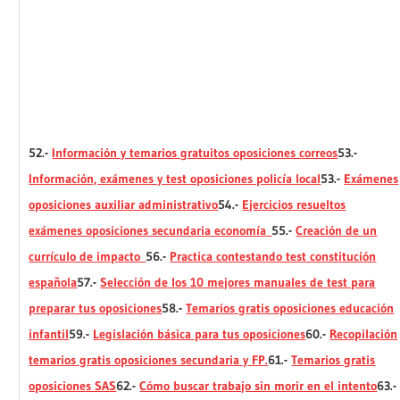
52.-
Información y temarios gratuitos oposiciones correos
53.-
Información, exámenes y test oposiciones policía local
53.-
Exámenes
oposiciones auxiliar administrativo
54.-
Ejercicios resueltos
exámenes oposiciones secundaria economía
55.-
Creación de un
currículo de impacto
56.-
Practica contestando test constitución
española
57.-
Selección de los 10 mejores manuales de test para
preparar tus oposiciones
58.-
Temarios gratis oposiciones educación
infantil
59.-
Legislación básica para tus oposiciones
60.-
Recopilación
temarios gratis oposiciones secundaria y FP.
61.-
Temarios gratis
oposiciones SAS
62.-
Cómo buscar trabajo sin morir en el intento
63.-