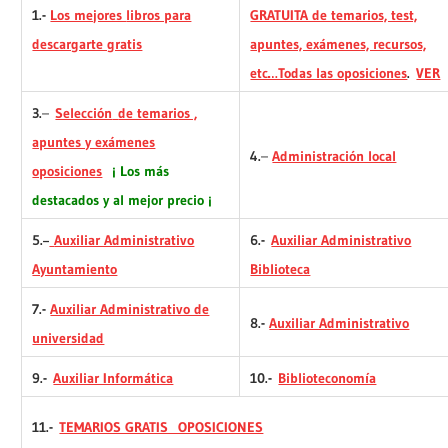
1.-
Los mejores
libros para
GRATUITA de temarios, test,
descargarte gratis
apuntes, exámenes, recursos,
etc…Todas las oposiciones
.
VER
3.
–
Selección
de temarios ,
apuntes y exámenes
4.
–
Administración local
oposiciones
¡
Los más
destacados y al mejor precio ¡
5.
Auxiliar Administrativo
6.-
Auxiliar Administrativo
–
Ayuntamiento
Biblioteca
7.-
Auxiliar Administrativo de
8.-
Auxiliar Administrativo
universidad
9.-
Auxiliar Informática
10.-
Biblioteconomía
11.-
TEMARIOS GRATIS OPOSICIONES