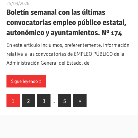
25/03/2026
oposicionesyempleo
Boletín semanal con las últimas
convocatorias empleo público estatal,
autonómico y ayuntamientos. Nº 174
En este artículo incluimos, preferentemente, información
relativa a las convocatorias de EMPLEO PÚBLICO de la
Administración General del Estado, de
Sigue leyendo
Paginación
Siguientes
1
2
3
…
5
»
entradas
de
entradas