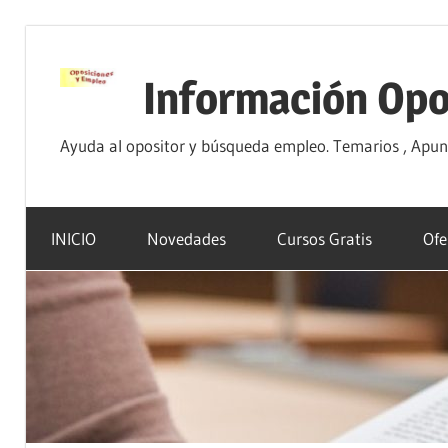
Saltar
al
Información Opo
contenido
Ayuda al opositor y búsqueda empleo. Temarios , Apunte
INICIO
Novedades
Cursos Gratis
Ofe