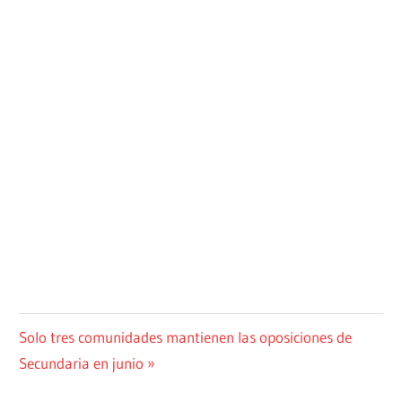
NOVEDADES
Navegación
Siguiente
Solo tres comunidades mantienen las oposiciones de
entrada:
Secundaria en junio
de