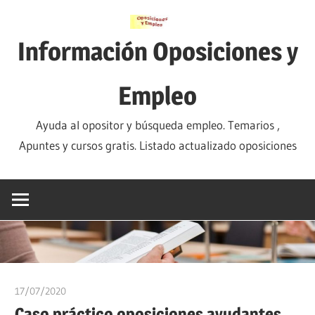
Saltar
al
Información Oposiciones y
contenido
Empleo
Ayuda al opositor y búsqueda empleo. Temarios ,
Apuntes y cursos gratis. Listado actualizado oposiciones
17/07/2020
oposicionesyempleo
Caso práctico oposiciones ayudantes