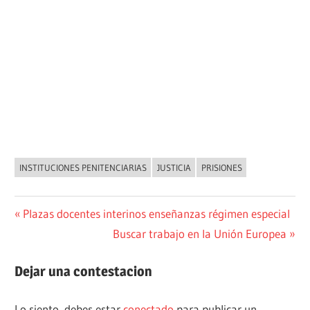
INSTITUCIONES PENITENCIARIAS
JUSTICIA
PRISIONES
NOVEDADES
Navegación
Entrada
Plazas docentes interinos enseñanzas régimen especial
anterior:
Siguiente
Buscar trabajo en la Unión Europea
de
entrada:
entradas
Dejar una contestacion
Lo siento, debes estar
conectado
para publicar un