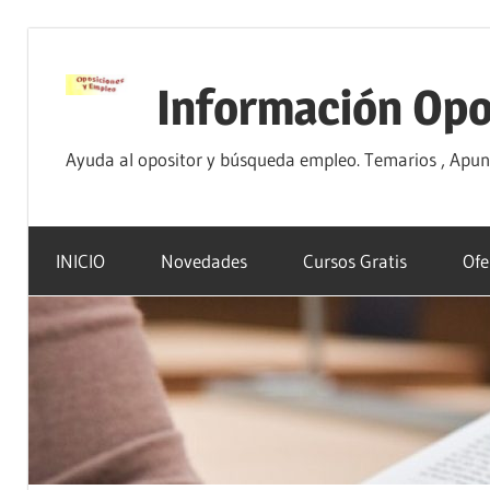
Saltar
al
Información Opo
contenido
Ayuda al opositor y búsqueda empleo. Temarios , Apunte
INICIO
Novedades
Cursos Gratis
Ofe