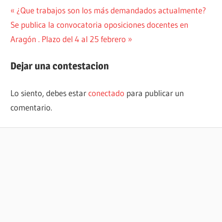
Navegación
Entrada
¿Que trabajos son los más demandados actualmente?
Siguiente
anterior:
Se publica la convocatoria oposiciones docentes en
de
entrada:
Aragón . Plazo del 4 al 25 febrero
entradas
Dejar una contestacion
Lo siento, debes estar
conectado
para publicar un
comentario.