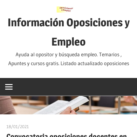
Saltar
al
Información Oposiciones y
contenido
Empleo
Ayuda al opositor y búsqueda empleo. Temarios ,
Apuntes y cursos gratis. Listado actualizado oposiciones
18/01/2021
oposicionesyempleo
Convocatoria oposiciones docentes en