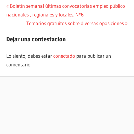
Navegación
Entrada
Boletín semanal últimas convocatorias empleo público
anterior:
nacionales , regionales y locales. Nº6
de
Siguiente
Temarios gratuitos sobre diversas oposiciones
entradas
entrada:
Dejar una contestacion
Lo siento, debes estar
conectado
para publicar un
comentario.