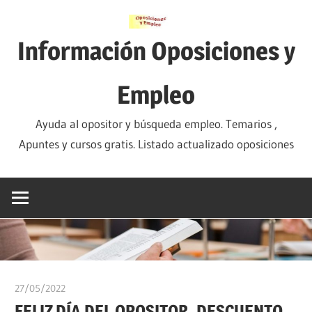
Saltar
al
Información Oposiciones y
contenido
Empleo
Ayuda al opositor y búsqueda empleo. Temarios ,
Apuntes y cursos gratis. Listado actualizado oposiciones
27/05/2022
oposicionesyempleo
FELIZ DÍA DEL OPOSITOR. DESCUENTO