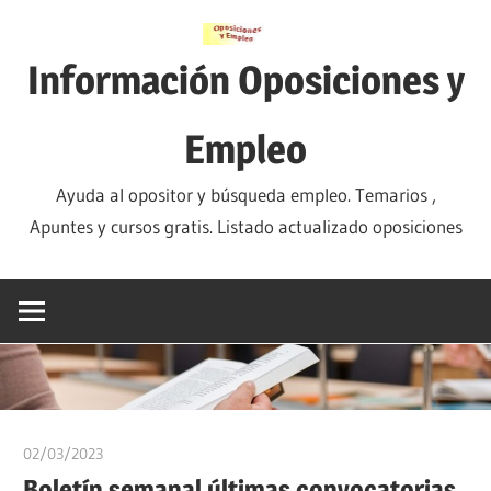
Saltar
al
Información Oposiciones y
contenido
Empleo
Ayuda al opositor y búsqueda empleo. Temarios ,
Apuntes y cursos gratis. Listado actualizado oposiciones
02/03/2023
oposicionesyempleo
Boletín semanal últimas convocatorias