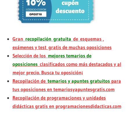
Gran
recopilación gratuita
de esquemas ,
exámenes y test gratis de muchas oposiciones
Selección de los
mejores temarios de
oposiciones
clasificados como más destacados y al
mejor precio. Busca tu oposición¡
Recopilación de
temarios y apuntes gratuitos
para
tus oposiciones en temariosyapuntesgratis.com
Recopilación de programaciones y unidades
didácticas gratis en programacionesdidacticas.com