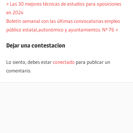
Navegación
Entrada
Las 30 mejores técnicas de estudios para oposiciones
anterior:
en 2024
de
Siguiente
Boletín semanal con las últimas convocatorias empleo
entradas
entrada:
público estatal,autonómico y ayuntamientos. Nº 76
Dejar una contestacion
Lo siento, debes estar
conectado
para publicar un
comentario.