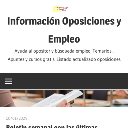
Saltar
al
Información Oposiciones y
contenido
Empleo
Ayuda al opositor y búsqueda empleo. Temarios ,
Apuntes y cursos gratis. Listado actualizado oposiciones
10/01/2024
oposicionesyempleo
Boletín semanal con las últimas