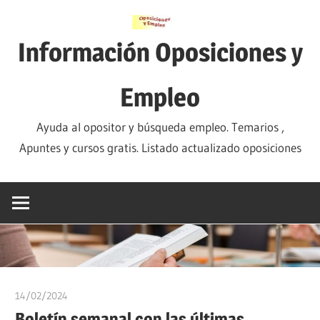
Saltar
al
Información Oposiciones y
contenido
Empleo
Ayuda al opositor y búsqueda empleo. Temarios ,
Apuntes y cursos gratis. Listado actualizado oposiciones
14/02/2024
oposicionesyempleo
Boletín semanal con las últimas