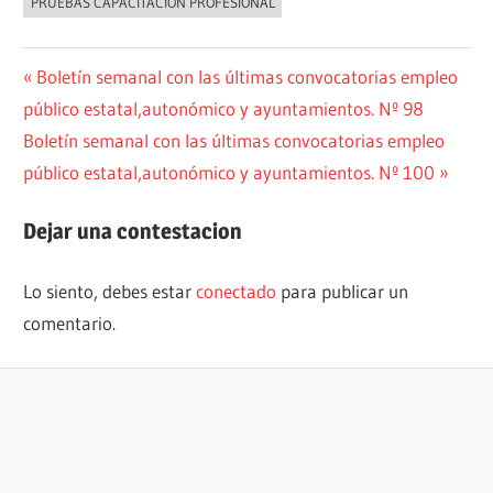
PRUEBAS CAPACITACIÓN PROFESIONAL
Navegación
Entrada
Boletín semanal con las últimas convocatorias empleo
anterior:
público estatal,autonómico y ayuntamientos. Nº 98
de
Siguiente
Boletín semanal con las últimas convocatorias empleo
entradas
entrada:
público estatal,autonómico y ayuntamientos. Nº 100
Dejar una contestacion
Lo siento, debes estar
conectado
para publicar un
comentario.