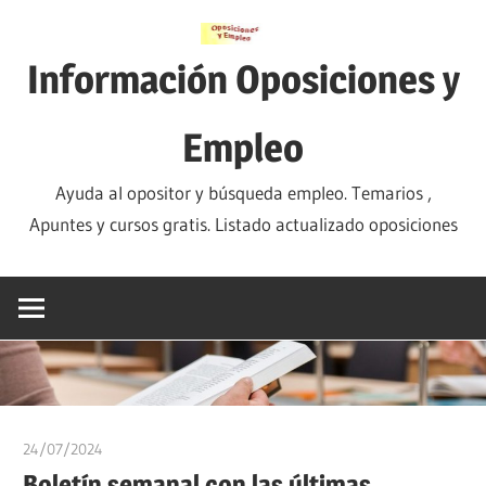
Saltar
al
Información Oposiciones y
contenido
Empleo
Ayuda al opositor y búsqueda empleo. Temarios ,
Apuntes y cursos gratis. Listado actualizado oposiciones
24/07/2024
oposicionesyempleo
Boletín semanal con las últimas