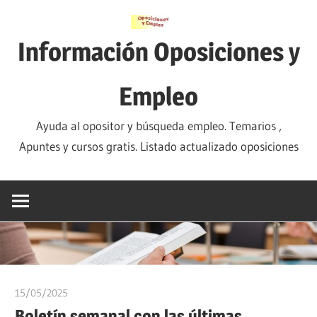
Saltar
al
Información Oposiciones y
contenido
Empleo
Ayuda al opositor y búsqueda empleo. Temarios ,
Apuntes y cursos gratis. Listado actualizado oposiciones
15/05/2025
oposicionesyempleo
Boletín semanal con las últimas