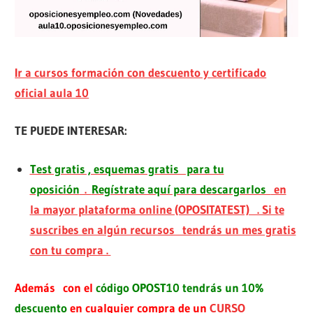
Ir a cursos formación con descuento y certificado
oficial aula 10
TE PUEDE INTERESAR:
Test gratis , esquemas gratis para tu
oposición
.
Regístrate aquí para descargarlos
en
la mayor plataforma online (OPOSITATEST) . Si te
suscribes en algún recursos tendrás un mes gratis
con tu compra .
Además con el
código OPOST10 tendrás un 10%
descuento
en cualquier compra de un
CURSO