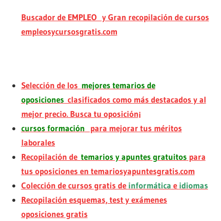
Buscador de EMPLEO y Gran recopilación de cursos
empleosycursosgratis.com
Selección de los
mejores temarios de
oposiciones
clasificados como más destacados y al
mejor precio. Busca tu oposición¡
cursos formación
para mejorar tus méritos
laborales
Recopilación de
temarios y apuntes gratuitos
para
tus oposiciones en temariosyapuntesgratis.com
Colección de cursos gratis de
informática
e
idiomas
Recopilación esquemas, test y exámenes
oposiciones gratis