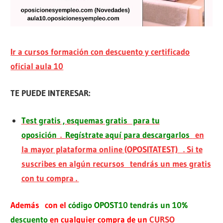
Ir a cursos formación con descuento y certificado
oficial aula 10
TE PUEDE INTERESAR:
Test gratis , esquemas gratis para tu
oposición
.
Regístrate aquí para descargarlos
en
la mayor plataforma online (OPOSITATEST) . Si te
suscribes en algún recursos tendrás un mes gratis
con tu compra .
Además con el
código OPOST10 tendrás un 10%
descuento
en cualquier compra de un
CURSO