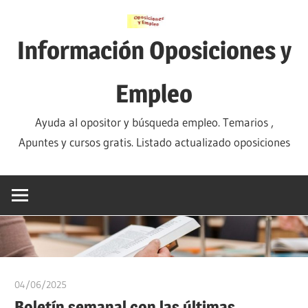
Saltar
al
Información Oposiciones y
contenido
Empleo
Ayuda al opositor y búsqueda empleo. Temarios ,
Apuntes y cursos gratis. Listado actualizado oposiciones
04/06/2025
oposicionesyempleo
Boletín semanal con las últimas