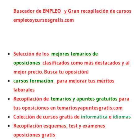
Buscador de EMPLEO y Gran recopilación de cursos
empleosycursosgratis.com
Selección de los
mejores temarios de
oposiciones
clasificados como más destacados y al
mejor precio. Busca tu oposición¡
cursos formación
para mejorar tus méritos
laborales
Recopilación de
temarios y apuntes gratuitos
para
tus oposiciones en temariosyapuntesgratis.com
Colección de cursos gratis de
informática
e
idiomas
Recopilación esquemas, test y exámenes
oposiciones gratis