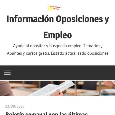
Saltar
al
Información Oposiciones y
contenido
Empleo
Ayuda al opositor y búsqueda empleo. Temarios ,
Apuntes y cursos gratis. Listado actualizado oposiciones
13/08/2025
oposicionesyempleo
Boletín semanal con las últimas