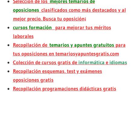
Selección de los
mejores temarios de
oposiciones
clasificados como más destacados y al
mejor precio. Busca tu oposición¡
cursos formación
para mejorar tus méritos
laborales
Recopilación de
temarios y apuntes gratuitos
para
tus oposiciones en temariosyapuntesgratis.com
Colección de cursos gratis de
informática
e
idiomas
Recopilación esquemas, test y exámenes
oposiciones gratis
Recopilación programaciones didácticas gratis