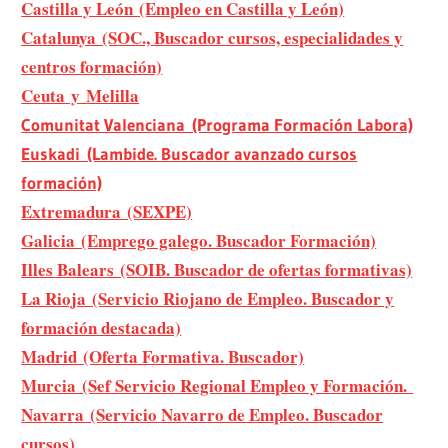
Castilla y León (Empleo en Castilla y León)
Catalunya (SOC., Buscador cursos, especialidades y
centros formación)
Ceuta
y
Melilla
Comunitat Valenciana (Programa Formación Labora)
Euskadi (Lambide. Buscador avanzado cursos
formación)
Extremadura (SEXPE)
Galicia (Emprego galego. Buscador Formación)
Illes Balears (SOIB. Buscador de ofertas formativas)
La Rioja (Servicio Riojano de Empleo. Buscador y
formación destacada)
Madrid (Oferta Formativa. Buscador)
Murcia (Sef Servicio Regional Empleo y Formación.
Navarra (Servicio Navarro de Empleo. Buscador
cursos)