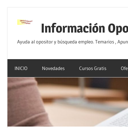
Saltar
al
Información Opo
contenido
Ayuda al opositor y búsqueda empleo. Temarios , Apunte
INICIO
Novedades
Cursos Gratis
Ofe