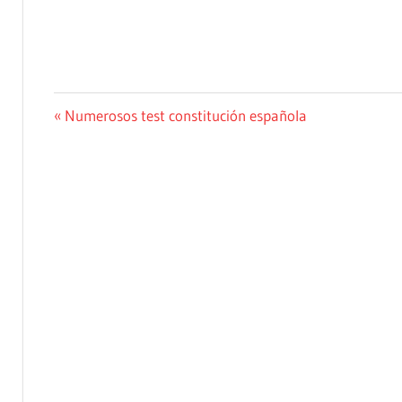
Navegación
Entrada
Numerosos test constitución española
anterior:
de
entradas