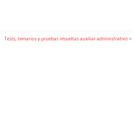
Siguiente
Tests, temarios y pruebas resueltas auxiliar administrativo
entrada: