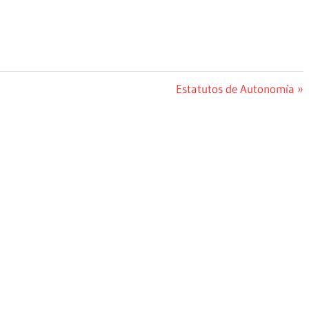
Siguiente
Estatutos de Autonomía
entrada: