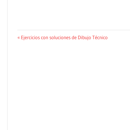
Navegación
Entrada
Ejercicios con soluciones de Dibujo Técnico
anterior:
de
entradas