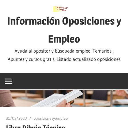
Saltar
al
Información Oposiciones y
contenido
Empleo
Ayuda al opositor y búsqueda empleo. Temarios ,
Apuntes y cursos gratis. Listado actualizado oposiciones
31/03/2020
oposicionesyempleo
Libro Dibujo Técnico