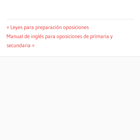
Navegación
Entrada
Leyes para preparación oposiciones
Siguiente
anterior:
Manual de inglés para oposiciones de primaria y
de
entrada:
secundaria
entradas