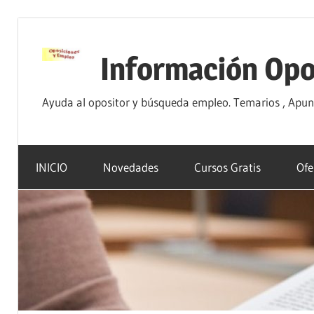
Saltar
al
Información Opo
contenido
Ayuda al opositor y búsqueda empleo. Temarios , Apunte
INICIO
Novedades
Cursos Gratis
Ofe