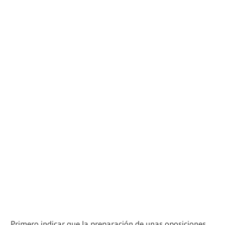
Primero indicar que la preparación de unas oposiciones