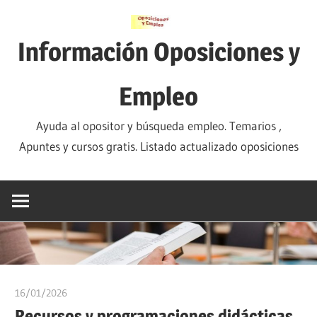
Saltar
al
Información Oposiciones y
contenido
Empleo
Ayuda al opositor y búsqueda empleo. Temarios ,
Apuntes y cursos gratis. Listado actualizado oposiciones
16/01/2026
oposicionesyempleo
Recursos y programaciones didácticas