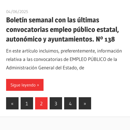
04/06/2025
oposicionesyempleo
Boletín semanal con las últimas
convocatorias empleo público estatal,
autonómico y ayuntamientos. Nº 138
En este artículo incluimos, preferentemente, información
relativa a las convocatorias de EMPLEO PÚBLICO de la
Administración General del Estado, de
Sigue leyendo
Paginación
Entradas
Siguientes
«
1
2
3
4
»
anteriores
entradas
de
entradas