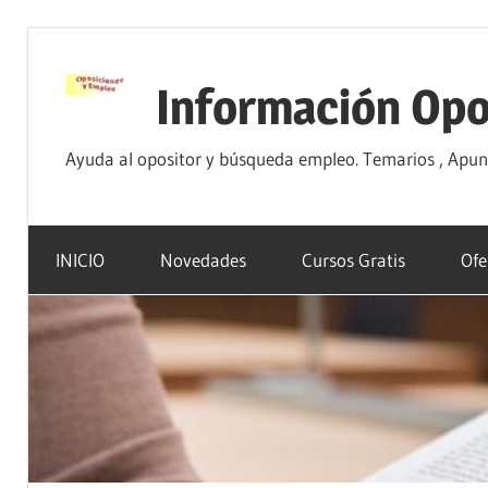
Saltar
al
Información Opo
contenido
Ayuda al opositor y búsqueda empleo. Temarios , Apunte
INICIO
Novedades
Cursos Gratis
Ofe