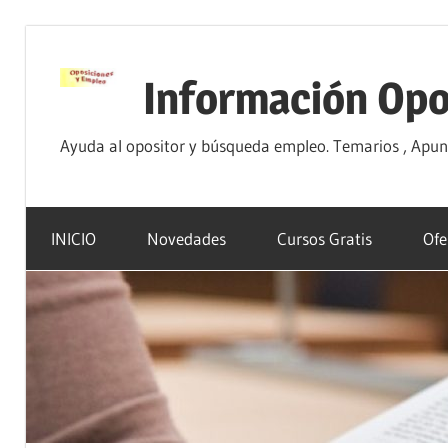
Saltar
al
Información Opo
contenido
Ayuda al opositor y búsqueda empleo. Temarios , Apunte
INICIO
Novedades
Cursos Gratis
Ofe