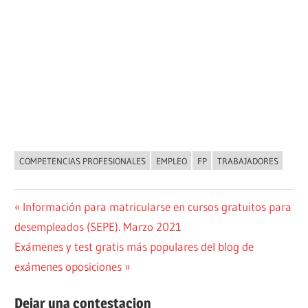
COMPETENCIAS PROFESIONALES
EMPLEO
FP
TRABAJADORES
NOVEDADES
Navegación
Entrada
Información para matricularse en cursos gratuitos para
anterior:
desempleados (SEPE). Marzo 2021
de
Siguiente
Exámenes y test gratis más populares del blog de
entradas
entrada:
exámenes oposiciones
Dejar una contestacion