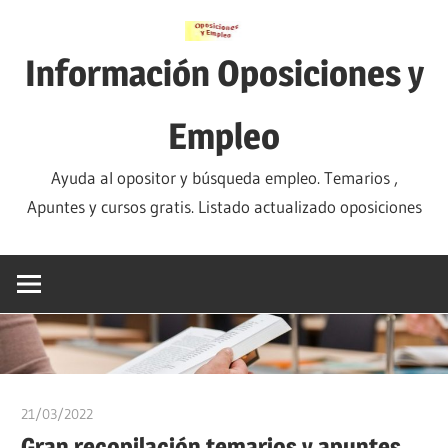
Saltar
al
Información Oposiciones y
contenido
Empleo
Ayuda al opositor y búsqueda empleo. Temarios ,
Apuntes y cursos gratis. Listado actualizado oposiciones
21/03/2022
oposicionesyempleo
Gran recopilación temarios y apuntes