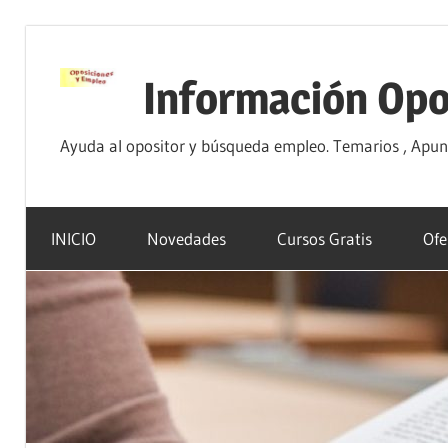
Saltar
al
Información Opo
contenido
Ayuda al opositor y búsqueda empleo. Temarios , Apunte
INICIO
Novedades
Cursos Gratis
Ofe