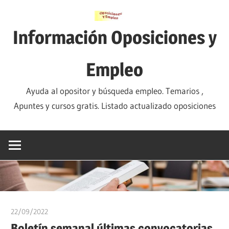
Saltar
al
Información Oposiciones y
contenido
Empleo
Ayuda al opositor y búsqueda empleo. Temarios ,
Apuntes y cursos gratis. Listado actualizado oposiciones
22/09/2022
oposicionesyempleo
Boletín semanal últimas convocatorias