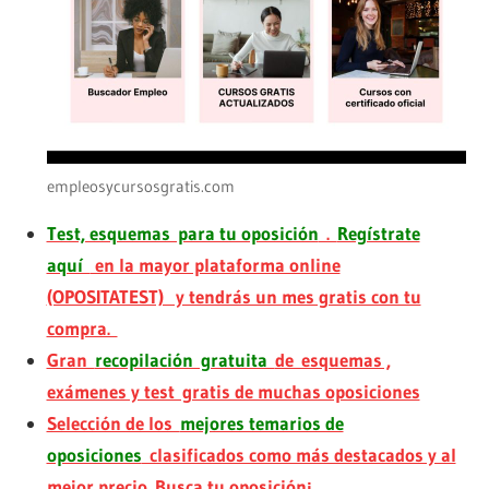
empleosycursosgratis.com
Test, esquemas para tu oposición
.
Regístrate
aquí
en la mayor plataforma online
(OPOSITATEST) y tendrás un mes gratis con tu
compra.
Gran
recopilación gratuita
de esquemas ,
exámenes y test gratis de muchas oposiciones
Selección de los
mejores temarios de
oposiciones
clasificados como más destacados y al
mejor precio. Busca tu oposición¡