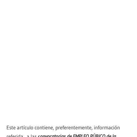
Este artículo contiene, preferentemente, información
referida a las
c
onvocatorias de EMPLEO PÚBICO de la