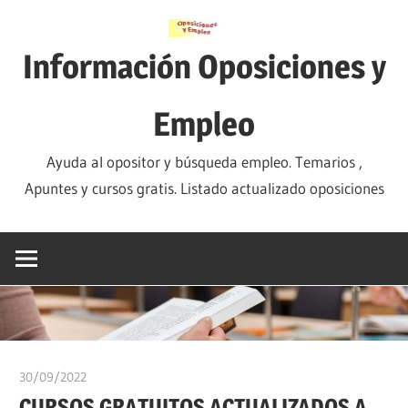
Saltar
al
Información Oposiciones y
contenido
Empleo
Ayuda al opositor y búsqueda empleo. Temarios ,
Apuntes y cursos gratis. Listado actualizado oposiciones
30/09/2022
oposicionesyempleo
CURSOS GRATUITOS ACTUALIZADOS A